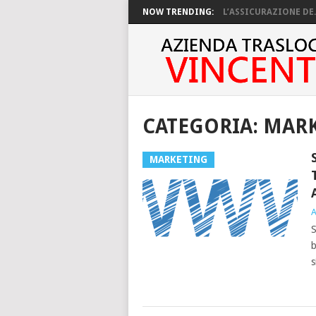
NOW TRENDING:
L’ASSICURAZIONE DE..
CATEGORIA:
MARK
MARKETING
A
S
b
s