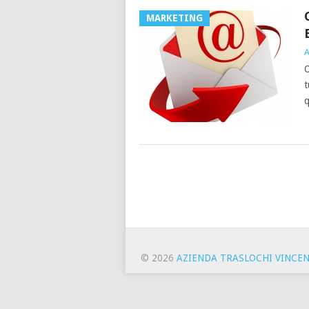
MARKETING
A
O
t
q
© 2026
AZIENDA TRASLOCHI VINCE