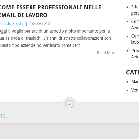
COME ESSERE PROFESSIONALI NELLE
Sito
perc
EMAIL DI LAVORO
Come
lfredo Presta
|
18/05/2015
Azie
ggi ti voglio parlare di un aspetto molto importante per la
Come
ua azienda di traslochi. In anni di strette collaborazioni con
lav
uesto tipo aziende ho verificato come certi
Prev
Read More
Azie
CAT
Mar
Ven
NTE
.