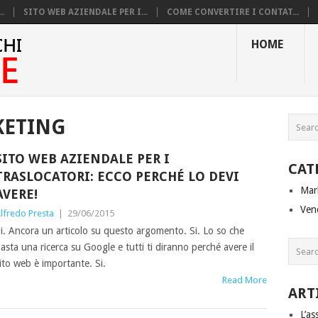
.
SITO WEB AZIENDALE PER I...
COME CONVERTIRE I CONTAT...
HOME
ETING
SITO WEB AZIENDALE PER I
CAT
TRASLOCATORI: ECCO PERCHÉ LO DEVI
Mar
AVERE!
Ven
lfredo Presta
|
29/06/2015
i. Ancora un articolo su questo argomento. Si. Lo so che
asta una ricerca su Google e tutti ti diranno perché avere il
ito web è importante. Si.
Read More
ART
L’as